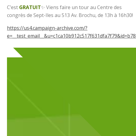
C’est
GRATUIT
✨
Viens faire un tour au Centre des
congrès de Sept-Iles au 513 Av. Brochu, de 13h à 16h30!
https://us4.campaign-archive.com/?
e=__test_email__&u=c1ca10b912c517f631dfa7f79&id=b78