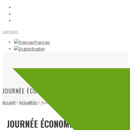
Langues
Français
English
JOURNÉE ÉCONOMIQUE SEPT-ÎLES
Accueil
/
Actualités
/ Journée économique Sept-Îles
JOURNÉE ÉCONOMIQUE SEPT-ÎLES