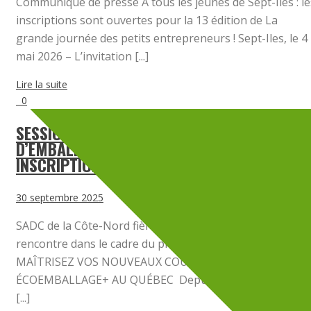
Communiqué de presse À tous les jeunes de Sept-Iles : le
inscriptions sont ouvertes pour la 13 édition de La
grande journée des petits entrepreneurs ! Sept-Iles, le 4
mai 2026 – L’invitation [...]
Lire la suite
0
SESSION DE SENSIBILISATION SUR LES ENJEU
D’EMBALLAGES ET D’ÉCO-CONCEPTION |
INSCRIPTION
30 septembre 2025
SADC de la Côte-Nord fière partenaire de cette
rencontre dans le cadre du programme ÉcoEmballage+.
MAÎTRISEZ VOS NOUVEAUX COÛTS D’EMBALLAGES par
ÉCOEMBALLAGE+ AU QUÉBEC Depuis janvier 2025, Éco
[...]