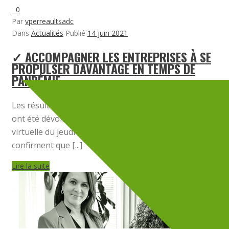
0
Par
vperreaultsadc
Dans
Actualités
Publié
14 juin 2021
✓ ACCOMPAGNER LES ENTREPRISES À SE
PROPULSER DAVANTAGE EN TEMPS DE
PANDÉMIE
Les résultats de l’année 2020-2021 de la SADC Côte-Nor
ont été dévoilés lors de l’Assemblée générale annuelle
virtuelle du jeudi dernier. Ces accomplissements
confirment que [...]
Lire la suite