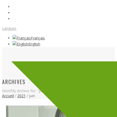
Langues
Français
English
ARCHIVES
Monthly Archive for: "juin, 2021"
Accueil
/
2021
/ juin