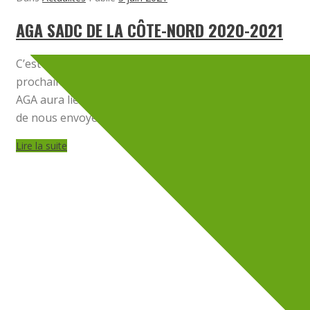
AGA SADC DE LA CÔTE-NORD 2020-2021
C’est avec fierté que nous présenterons, le 10 juin
prochain, nos résultats 2020-2021. Cette année, notre
AGA aura lieu sur le WEB !! Pour y participer, il vous suffit
de nous envoyer un courriel [...]
Lire la suite