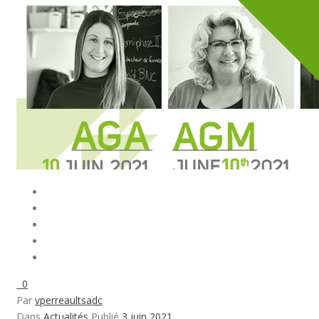
0
Par
vperreaultsadc
Dans
Actualités
Publié
3 juin 2021