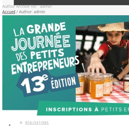
Author Archive for: "admin"
Accueil
/
Author: admin
DÉVELOPPEMENT ÉCONOMIQUE LOCAL
LA SADC
L’ÉQUIPE
CONSEIL D’ADMINISTRATION
RÉALISATIONS