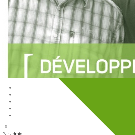
0
Par
admin