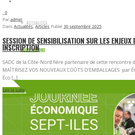
0
Par
admin
ACTUALITÉS
Dans
Actualités
,
Articles
Publié
30 septembre 2025
SESSION DE SENSIBILISATION SUR LES ENJEUX
INSCRIPTION
NOUS JOINDRE
SADC de la Côte-Nord fière partenaire de cette rencontre
MAÎTRISEZ VOS NOUVEAUX COÛTS D’EMBALLAGES par ÉC
Éco [...]
Lire la suite