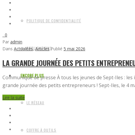
POLITIQUE DE CONFIDENTIALITÉ
0
Par
admin
PUBLICATIONS
Dans
Actualités
,
Articles
Publié
5 mai 2026
LA GRANDE JOURNÉE DES PETITS ENTREPRENEUR
ENCORE PLUS
Communiqué de presse À tous les jeunes de Sept-Iles : les 
grande journée des petits entrepreneurs ! Sept-Iles, le 4 mai 
Lire la suite
LE RÉSEAU
COFFRE À OUTILS