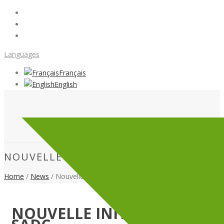
Languages
Français
English
NOUVELLE INITIATIVE À LA SADC
Home
/
News
/ Nouvelle initiative à la SADC
NOUVELLE INITIATIVE À LA