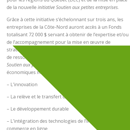
de la nouvelle
initiative Soutien aux petites entreprises
.
Grâce à cette initiative s’échelonnant sur trois ans, les
entreprises de la Côte-Nord auront accès à un Fonds
totalisant 72 000 $ servant à obtenir de l’expertise et/ou
de l’accompagnement pour la mise en œuvre de
stratégies. Pouvant couvrir jusqu’à 90% des honoraires
de ressources professionnelles spécialisées, l’
initiative
Soutien aux petites entreprises
cible les enjeux
économiques majeurs suivants :
– L’innovation
– La relève et le transfert d’entreprise
– Le développement durable
– L’intégration des technologies de l’information et le
commerce en ligne